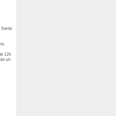
e Santa
no.
 de 12h
rán un