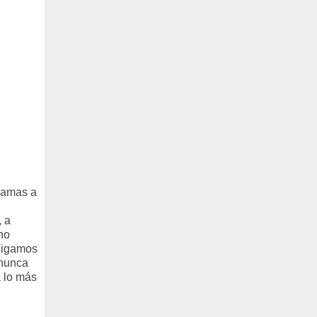
tramas a
, a
no
 Digamos
 nunca
a lo más