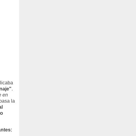
plicaba
onaje"
.
e en
pasa la
al
 o
antes: