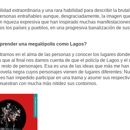
dad extraordinaria y una rara habilidad para describir la bruta
 personas entrañables aunque, desgraciadamente, la imagen qu
ran riqueza expresiva que han inspirado muchas manifestacione
dos los países y pueblos, en una progresiva banalización de su
omprender una megalópolis como Lagos?
rarnos en el alma de las personas y conocer los lugares donde
 que al final nos damos cuenta de que el policía de Lagos y el 
 resto de personajes. Esa es una de las ideas que más me han 
novela negra cuyos personajes vienen de lugares diferentes: N
 les han impedido participar en una trama y asumir sus respecti
os muestran con mucha más nitidez sus contornos.