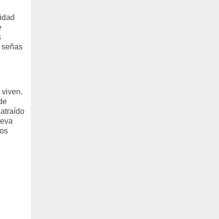
lidad
e
s
s señas
 viven.
de
atraído
ueva
vos