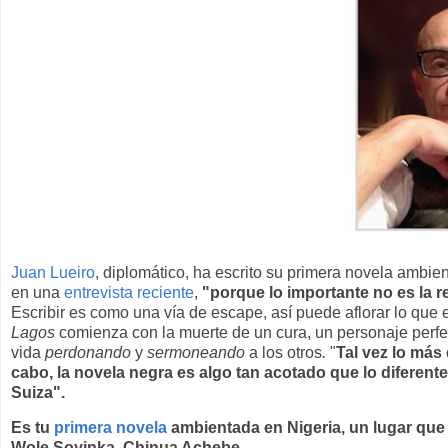
Juan Lueiro
, diplomático, ha escrito su primera novela ambie
en una
entrevista reciente
,
"porque lo importante no es la r
Escribir es como una vía de escape, así puede aflorar lo que 
Lagos
comienza con la muerte de un cura, un personaje perfec
vida
perdonando
y
sermoneando
a los otros
.
"
Tal vez lo más 
cabo, la novela negra es algo tan acotado que lo diferente
Suiza".
Es tu
primera novela
ambientada en Nigeria, un lugar que 
Wole Soyinka, Chinua Achebe.