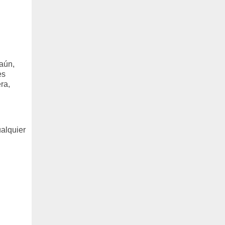
 aún,
es
ra,
ualquier