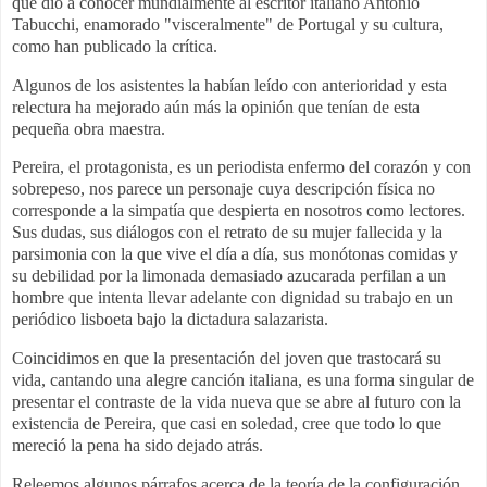
que dio a conocer mundialmente al escritor italiano Antonio
Tabucchi, enamorado "visceralmente" de Portugal y su cultura,
como han publicado la crítica.
Algunos de los asistentes la habían leído con anterioridad y esta
relectura ha mejorado aún más la opinión que tenían de esta
pequeña obra maestra.
Pereira, el protagonista, es un periodista enfermo del corazón y con
sobrepeso, nos parece un personaje cuya descripción física no
corresponde a la simpatía que despierta en nosotros como lectores.
Sus dudas, sus diálogos con el retrato de su mujer fallecida y la
parsimonia con la que vive el día a día, sus monótonas comidas y
su debilidad por la limonada demasiado azucarada perfilan a un
hombre que intenta llevar adelante con dignidad su trabajo en un
periódico lisboeta bajo la dictadura salazarista.
Coincidimos en que la presentación del joven que trastocará su
vida, cantando una alegre canción italiana, es una forma singular de
presentar el contraste de la vida nueva que se abre al futuro con la
existencia de Pereira, que casi en soledad, cree que todo lo que
mereció la pena ha sido dejado atrás.
Releemos algunos párrafos acerca de la teoría de la configuración