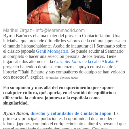
Maribel Orgaz - info@leerenmadrid.com
Byron Barón es el alma mater del proyecto Contacto Japón. Una
iniciativa que pretende difundir los valores de la cultura japonesa en
el mundo hispanohablante. Acaba de inaugurar el I Seminario sobre
el clásico japonés
Genji Monogatari.
Se puede acudir al Seminario
al completo o hacer una selección personal de los temas. Tiene
lugar sábados alternos en la
Casa del Libro
de la calle Alcalá
. El
proyecto ha tenido desde su comienzo el apoyo entusiasta de la
librería: "Iñaki Echarte y sus compañeros de equipo se han volcado
con nosotros", explica.
Fotografías:
Contacto Japón.
En su opinión y más allá del enriquecimiento que supone
cualquier cultura, qué aporta, en el sentido de equilibrio o
diferencia, la cultura japonesa a la española como
singularidad.
Byron Baron,
director y cofundador de Contacto Japón
. La
primera y principal aportación es la oportunidad de aprender el
idioma japonés, con todo el enriquecimiento cultural y personal que
trae el aprendizaje de cualquier lengua y cultura. Con esta