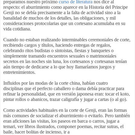
preparamos nuestro próximo
curso de literatura
nos dice al
respecto: e
l aburrimiento como aparece en la Historia del Principe
Genji no se debía precisamente a la falta de actividad sino a la
banalidad de muchos de los detalles, las obligaciones,
y mil
consideraciones protocolarias que un cortesano acumulaba en su
vida cotidiana.
Cuando no estaban realizando interminables ceremoniales de corte,
recibiendo cargos y títulos, haciendo entregas de regalos,
celebrando ritos budistas o sintoistas, fiestas y banquetes o
simplemente tramando encuentros sexuales o matrimoniales
secretos en las noches sin luna, los cortesanos y cortesanas tenían
aún tiempo de dedicarse a lo que hoy llamaríamos juegos y
entretenimientos.
I
nfluidos por las modas de la corte china,
habían cuatro
disciplinas
que el perfecto caballero o dama debía practicar
para
refinar la personalidad,
que en versión
japonesa eran: tocar el koto,
pintar rollos o abanicos, trazar caligrafía y jugar a cartas (o al go).
Como
actividades habituales en la corte de Genji,
eran las formas
más comunes
de socializar el aburrimiento o evitarlo. Pero también
eran aficiones
las visitas,
los paseos en barca o carros, jugar a
temari, ver libros ilustrados, componer poemas, recitar sutras, el
baile, hacer bolitas de incienso, i
r a