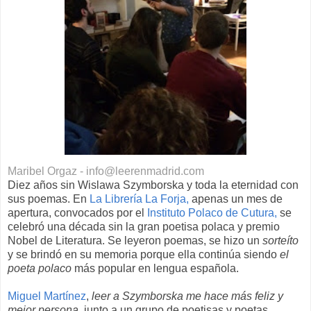
Maribel Orgaz - info@leerenmadrid.com
Diez años sin Wislawa Szymborska y toda la eternidad con
sus poemas. En
La Librería La Forja,
apenas un mes de
apertura, convocados por el
Instituto Polaco de Cutura,
se
celebró una década sin la gran poetisa polaca y premio
Nobel de Literatura. Se leyeron poemas, se hizo un
sorteíto
y se brindó en su memoria porque ella continúa siendo
el
poeta polaco
más popular en lengua española.
Miguel Martínez
,
leer a Szymborska me hace más feliz y
mejor persona,
junto a un grupo de poetisas y poetas