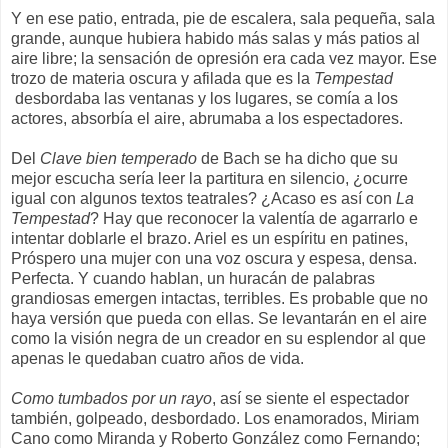
Y en ese patio, entrada, pie de escalera, sala pequeña, sala
grande, aunque hubiera habido más salas y más patios al
aire libre; la sensación de opresión era cada vez mayor. Ese
trozo de materia oscura y afilada que es la
Tempestad
desbordaba las ventanas y los lugares, se comía a los
actores, absorbía el aire, abrumaba a los espectadores.
Del
Clave bien temperado
de Bach se ha dicho que su
mejor escucha sería leer la partitura en silencio, ¿ocurre
igual con algunos textos teatrales? ¿Acaso es así con
La
Tempestad
? Hay que reconocer la valentía de agarrarlo e
intentar doblarle el brazo. Ariel es un espíritu en patines,
Próspero una mujer con una voz oscura y espesa, densa.
Perfecta. Y cuando hablan, un huracán de palabras
grandiosas emergen intactas, terribles. Es probable que no
haya versión que pueda con ellas. Se levantarán en el aire
como la visión negra de un creador en su esplendor al que
apenas le quedaban cuatro años de vida.
Como tumbados por un rayo
, así se siente el espectador
también, golpeado, desbordado. Los enamorados, Miriam
Cano como Miranda y Roberto González como Fernando;