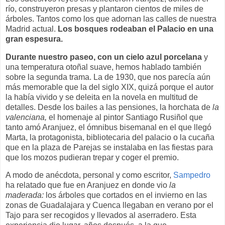
río, construyeron presas y plantaron cientos de miles de
árboles. Tantos como los que adornan las calles de nuestra
Madrid actual.
Los bosques rodeaban el Palacio en una
gran espesura.
Durante nuestro paseo, con un cielo azul porcelana
y
una temperatura otoñal suave, hemos hablado también
sobre la segunda trama. La de 1930, que nos parecía aún
más memorable que la del siglo XIX, quizá porque el autor
la había vivido y se deleita en la novela en multitud de
detalles. Desde los bailes a las pensiones, la horchata de
la
valenciana,
el homenaje al pintor Santiago Rusiñol que
tanto amó Aranjuez, el ómnibus bisemanal en el que llegó
Marta, la protagonista, bibliotecaria del palacio o la cucaña
que en la plaza de Parejas se instalaba en las fiestas para
que los mozos pudieran trepar y coger el premio.
A modo de anécdota, personal y como escritor,
Sampedro
ha relatado que fue en Aranjuez en donde vio
la
maderada:
los árboles que cortados en el invierno en las
zonas de Guadalajara y Cuenca llegaban en verano por el
Tajo para ser recogidos y llevados al aserradero. Esta