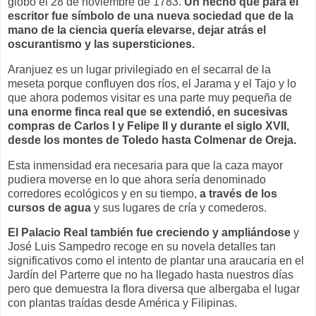
globo el 28 de noviembre de 1783.
Un hecho que para el
escritor fue símbolo de una nueva sociedad que de la
mano de la ciencia quería elevarse, dejar atrás el
oscurantismo y las supersticiones.
Aranjuez es un lugar privilegiado en el secarral de la
meseta porque confluyen dos ríos, el Jarama y el Tajo y lo
que ahora podemos visitar es una parte muy pequeña de
una enorme finca real que se extendió, en sucesivas
compras de Carlos I y Felipe II y durante el siglo XVII,
desde los montes de Toledo hasta Colmenar de Oreja.
Esta inmensidad era necesaria para que la caza mayor
pudiera moverse en lo que ahora sería denominado
corredores ecológicos y en su tiempo,
a través de los
cursos de agua
y sus lugares de cría y comederos.
El Palacio Real también fue creciendo y ampliándose
y
José Luis Sampedro recoge en su novela detalles tan
significativos como el intento de plantar una araucaria en el
Jardín del Parterre que no ha llegado hasta nuestros días
pero que demuestra la flora diversa que albergaba el lugar
con plantas traídas desde América y Filipinas.