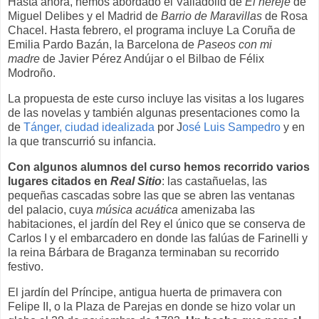
Hasta ahora, hemos abordado el Valladolid de
El hereje
de
Miguel Delibes y el Madrid de
Barrio de Maravillas
de Rosa
Chacel. Hasta febrero, el programa incluye La Coruña de
Emilia Pardo Bazán, la Barcelona de
Paseos con mi
madre
de Javier Pérez Andújar o el Bilbao de Félix
Modroño.
La propuesta de este curso incluye las visitas a los lugares
de las novelas y también algunas presentaciones como la
de
Tánger, ciudad idealizada
por J
osé Luis Sampedro
y en
la que transcurrió su infancia.
Con algunos alumnos del curso hemos recorrido varios
lugares citados en
Real Sitio
: las castañuelas, las
pequeñas cascadas sobre las que se abren las ventanas
del palacio, cuya
música acuática
amenizaba las
habitaciones, el jardín del Rey el único que se conserva de
Carlos I y el embarcadero en donde las falúas de Farinelli y
la reina Bárbara de Braganza terminaban su recorrido
festivo.
El jardín del Príncipe, antigua huerta de primavera con
Felipe II, o la Plaza de Parejas en donde se hizo volar un