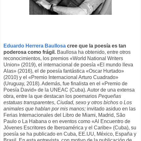
Eduardo Herrera Baullosa
cree que la poesía es tan
poderosa como frágil.
Baullosa
ha obtenido, entre otros
reconocimientos, los premios «World National Writers
Union» (2019), el internacional de poesía «El mundo lleva
Alas» (2016), el de poesía fantástica «Oscar Hurtado»
(2010) y el «Premio Internacional Arturo Cuadrado»
(Uruguay, 2018). Además, fue finalista en el «Premio de
Poesía David» de la UNEAC (Cuba). Autor de una extensa
obra, entre la que destacan los poemarios
Pequeñas
estatuas transparentes
,
Ciudad, sexo y otros bichos
o
Los
animales que hablan por mis manos;
invitado asiduo en las
Ferias Internacionales del Libro de Miami, Madrid, São
Paulo o La Habana o en eventos como «Al Encuentro de
Jóvenes Escritores de Iberoamérica y el Caribe» (Cuba), su
poesía se ha publicado en Cuba, EE.UU, México, España y
Brasil. En esta entrevista, con motivo de la publicación de