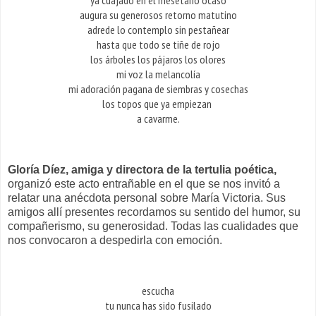
ya cuajado en el mesetario ocaso
augura su generosos retorno matutino
adrede lo contemplo sin pestañear
hasta que todo se tiñe de rojo
los árboles los pájaros los olores
mi voz la melancolía
mi adoración pagana de siembras y cosechas
los topos que ya empiezan
a cavarme.
Gloría Díez, amiga y directora de la tertulia poética,
organizó este acto entrañable en el que se nos invitó a
relatar una anécdota personal sobre María Victoria. Sus
amigos allí presentes recordamos su sentido del humor, su
compañerismo, su generosidad. Todas las cualidades que
nos convocaron a despedirla con emoción.
escucha
tu nunca has sido fusilado