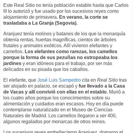
Este Real Sitio no tenía población estable hasta que Carlos
III lo autorizó y fue usado por los sucesivos reyes como
alojamiento de primavera.
En verano, la corte se
trasladaba a La Granja (Segovia).
Aranjuez tenía molinos y batanes de los que la monarquía
obtenía rentas, huertas magníficas, cientos de árboles
frutales y animales exóticos. Allí vivieron elefantes y
camellos.
Los elefantes como rarezas, los camellos
porque la forma de sus pezuñas no estropeaba los
jardines
y eran idóneos para el trabajo, por ser más
delicados en su pisada que los caballos.
El elefante, que
José Luis Sampedro
cita en
Real Sitio
tras
ser alojado en palacio, se escapó y
fue llevado a la Casa
de Vacas y allí convivió con ellas en el establo.
Murió a
los cuatro años porque los conocimientos sobre su
alimentación y cuidados eran escasos. Hoy en día puede
contemplarse naturalizado en el Museo de Ciencias
Naturales de Madrid. Los camellos llegaron a ser 400,
algunos regalados por monarcas de otros reinos.
Los sucesivos reyes embellecieron Aranjuez, domaron el