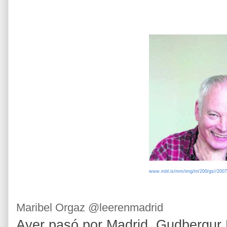
www.mbl.is/mm/img/tn/200/gs//2007
Maribel Orgaz @leerenmadrid
Ayer pasó por Madrid, Gudbergur 