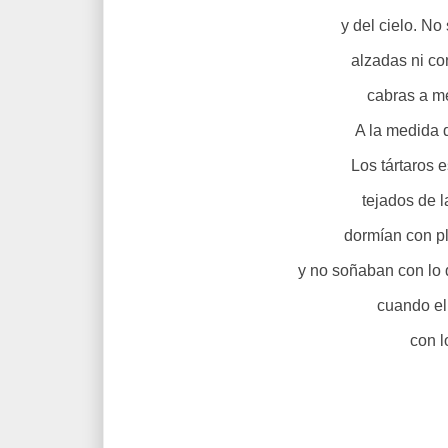
y del cielo. N
alzadas ni co
cabras a me
A la medida d
Los tártaros 
tejados de l
dormían con pl
y no soñaban con lo
cuando el
con l