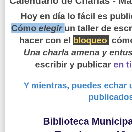
Calendario de Charlas - Ma
Hoy en día lo fácil es public
Cómo
elegir
un taller de esc
hacer con el
bloqueo
,
cómo 
Una charla amena y entus
escribir y publicar
en t
Y mientras, puedes echar u
publicado
Biblioteca Municip