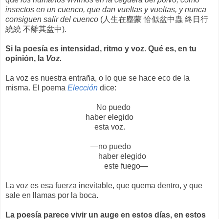
insectos en un cuenco, que dan vueltas y vueltas, y nunca
consiguen salir del cuenco
(人生在塵蒙 恰似盆中蟲 终日行
繞繞 不離其盆中).
Si la poesía es intensidad, ritmo y voz. Qué es, en tu
opinión, la
Voz.
La voz es nuestra entraña, o lo que se hace eco de la
misma. El poema
Elección
dice:
No puedo
haber elegido
esta voz.
—no puedo
haber elegido
este fuego—
La voz es esa fuerza inevitable, que quema dentro, y que
sale en llamas por la boca.
La poesía parece vivir un auge en estos días, en estos