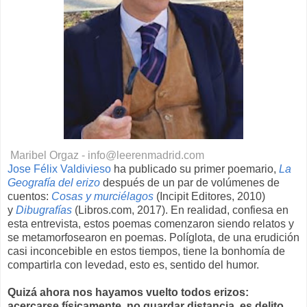
Maribel Orgaz - info@leerenmadrid.com
Jose Félix Valdivieso
ha publicado su primer poemario,
La
Geografía del erizo
después de un par de volúmenes de
cuentos:
Cosas y murciélagos
(Incipit Editores, 2010)
y
Dibugrafías
(Libros.com, 2017). En realidad, confiesa en
esta entrevista, estos poemas comenzaron siendo relatos y
se metamorfosearon en poemas. Políglota, de una erudición
casi inconcebible en estos tiempos, tiene la bonhomía de
compartirla con levedad, esto es, sentido del humor.
Quizá ahora nos hayamos vuelto todos erizos:
acercarse físicamente, no guardar distancia, es delito…