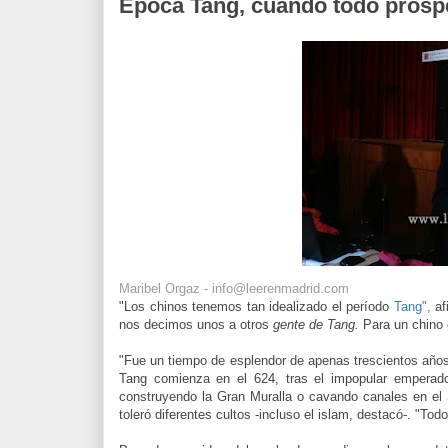
Época Tang, cuando todo prospe
Maribel Orgaz - info@leerenmadrid.com
"Los chinos tenemos tan idealizado el período
Tang",
af
nos decimos unos a otros
gente de Tang.
Para un chino
"Fue un tiempo de esplendor de apenas trescientos años
Tang comienza en el 624, tras el impopular emperado
construyendo la Gran Muralla o cavando canales en el S
toleró diferentes cultos -incluso el islam, destacó-. "To