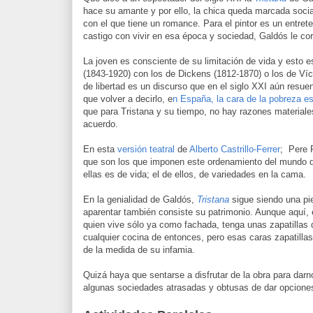
hace su amante y por ello, la chica queda marcada socia
con el que tiene un romance. Para el pintor es un entrete
castigo con vivir en esa época y sociedad, Galdós le cort
La joven es consciente de su limitación de vida y esto e
(1843-1920) con los de Dickens (1812-1870) o los de Ví
de libertad es un discurso que en el siglo XXI aún resue
que volver a decirlo, e
n España, la cara de la pobreza
es
que para Tristana y su tiempo, no hay razones materiale
acuerdo.
En esta
versión teatral
de
Alberto Castrillo-Ferrer
; Pere 
que son los que imponen este ordenamiento del mundo q
ellas es de vida; el de ellos, de variedades en la cama.
En la genialidad de Galdós,
Tristana
sigue siendo una pi
aparentar también consiste su patrimonio. Aunque aquí, e
quien vive sólo ya como fachada, tenga unas zapatillas d
cualquier cocina de entonces, pero esas caras zapatilla
de la medida de su infamia.
Quizá haya que sentarse a disfrutar de la obra para darn
algunas sociedades atrasadas y obtusas de dar opciones