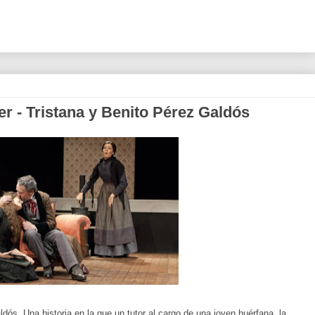
er - Tristana y Benito Pérez Galdós
ldós. Una historia en la que un tutor al cargo de una joven huérfana, la