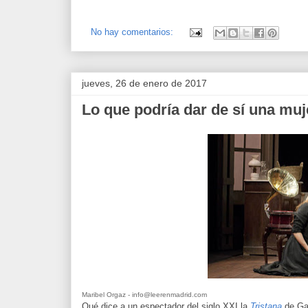
No hay comentarios:
jueves, 26 de enero de 2017
Lo que podría dar de sí una muj
Maribel Orgaz - info@leerenmadrid.com
Qué dice a un espectador del siglo XXI la
Tristana
de Ga