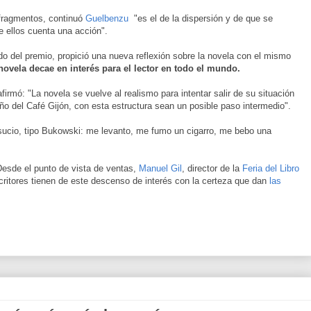
 fragmentos, continuó
Guelbenzu
"es el de la dispersión y de que se
de ellos cuenta una acción".
ado del premio, propició una nueva reflexión sobre la novela con el mismo
novela decae en interés para el lector en todo el mundo.
irmó: "La novela se vuelve al realismo para intentar salir de su situación
o del Café Gijón, con esta estructura sean un posible paso intermedio".
 sucio, tipo Bukowski: me levanto, me fumo un cigarro, me bebo una
Desde el punto de vista de ventas,
Manuel Gil
, director de la
Feria del Libro
critores tienen de este descenso de interés con la certeza que dan
las