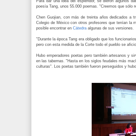
Para dar una idea del esplendor, se dieron algunos da
poesía Tang, unos 55.000 poemas. "Creemos que sólo r
Chen Guojian, con más de treinta años dedicados a tra
Colegio de México con otros profesores que tenían la 
posible encontrar en
Cátedra
algunas de sus versiones.
"Durante la época Tang era obligado que los funcionar
pero con esta medida de la Corte todo el pueblo se aficio
Hubo emperadores poetas pero también artesanos y sir
en las tabernas. "Hasta en los siglos feudales más mac
culturas". Los poetas también fueron perseguidos y hubo