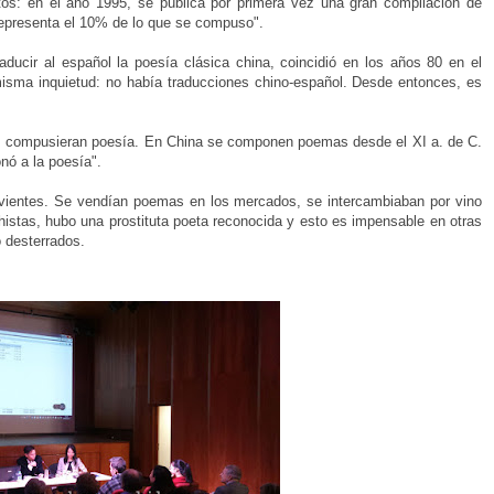
tos: en el año 1995, se publica por primera vez una gran compilación de
epresenta el 10% de lo que se compuso".
ducir al español la poesía clásica china, coincidió en los años 80 en el
misma inquietud: no había traducciones chino-español. Desde entonces, es
ios compusieran poesía. En China se componen poemas desde el XI a. de C.
nó a la poesía".
vientes. Se vendían poemas en los mercados, se intercambiaban por vino
histas, hubo una prostituta poeta reconocida y esto es impensable en otras
 desterrados.