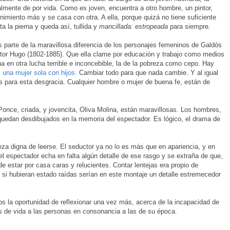
lmente de por vida. Como es joven, encuentra a otro hombre, un pintor,
nimiento más y se casa con otra. A ella, porque quizá no tiene suficiente
a la pierna y queda así, tullida y
mancillada: estropeada
para siempre
.
s parte de la maravillosa diferencia de los personajes femeninos de Galdós
ctor Hugo (1802-1885). Que ella clame por educación y trabajo como medios
na en otra lucha terrible e inconcebible, la de la pobreza como cepo. Hay
 una mujer sola con hijos.
Cambiar todo para que nada cambie. Y al igual
s para esta desgracia. Cualquier hombre o mujer de buena fe, están de
Ponce, criada, y jovencita, Oliva Molina, están maravillosas. Los hombres,
uedan desdibujados en la memoria del espectador. Es lógico, el drama de
eza digna de leerse. El seductor ya no lo es más que en apariencia, y en
l espectador echa en falta algún detalle de ese rasgo y se extraña de que,
e estar por casa caras y relucientes. Contar lentejas era propio de
s si hubieran estado raídas serían en este montaje un detalle estremecedor
os la oportunidad de reflexionar una vez más, acerca de la incapacidad de
 de vida a las personas en consonancia a las de su época.