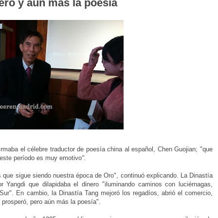
ró y aún más la poesía
irmaba el célebre traductor de poesía china al español, Chen Guojian; "que
 este período es muy emotivo
".
 que sigue siendo nuestra época de Oro", continuó explicando. La Dinastía
r Yangdi que dilapidaba el dinero "iluminando caminos con luciérnagas,
ur". En cambio, la Dinastía Tang mejoró los regadíos, abrió el comercio,
do prosperó, pero aún más la poesía".