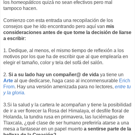
los
homeopáticos
quizá no sean efectivos pero mal
tampoco hacen.
Comienzo con esta entrada una recopilación de los
consejos que he ido encontrando pero aquí van
mis
consideraciones antes de que tome la decisión de liarse
a escribir:
1. Dedique, al menos, el mismo tiempo de reflexión a los
motivos por los que ha de escribir que al que emplearía en
elegir el tamaño, color y tela del sofá del salón.
2.
Si a su lado hay un compañer@ de vida
ya tiene un
Arte
al que dedicarse, haga caso al inconmensurable
Erich
From
. Hay una versión amenizada para no lectores,
entre tu
y la gloria.
3.Si la salud y la cartera le acompañan y tiene la posibilidad
de ir a ver florecer la Rosa del Himalaya, el desfile floral de
Holanda, la tundra rusa en primavera, las luciérnagas de
Tlaxcala, ¿qué clase de ser humano preferiría atarse a una
mesa a fantasear en un papel muerto
a sentirse parte de la
belleza de la Creación?