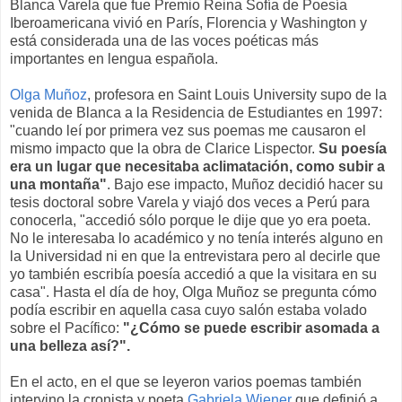
Blanca Varela que fue Premio Reina Sofía de Poesía
Iberoamericana vivió en París, Florencia y Washington y
está considerada una de las voces poéticas más
importantes en lengua española.
Olga Muñoz
, profesora en Saint Louis University supo de la
venida de Blanca a la Residencia de Estudiantes en 1997:
"cuando leí por primera vez sus poemas me causaron el
mismo impacto que la obra de Clarice Lispector.
Su poesía
era un lugar que necesitaba aclimatación, como subir a
una montaña"
. Bajo ese impacto, Muñoz decidió hacer su
tesis doctoral sobre Varela y viajó dos veces a Perú para
conocerla, "accedió sólo porque le dije que yo era poeta.
No le interesaba lo académico y no tenía interés alguno en
la Universidad ni en que la entrevistara pero al decirle que
yo también escribía poesía accedió a que la visitara en su
casa". Hasta el día de hoy, Olga Muñoz se pregunta cómo
podía escribir en aquella casa cuyo salón estaba volado
sobre el Pacífico:
"¿Cómo se puede escribir asomada a
una belleza así?".
En el acto, en el que se leyeron varios poemas también
intervino la cronista y poeta
Gabriela Wiener
que definió a