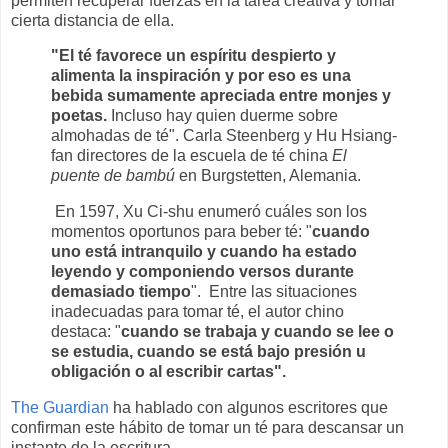
permiten recuperar fuerzas en la tarea creativa y tomar
cierta distancia de ella.
"El té favorece un espíritu despierto y
alimenta la inspiración y por eso es una
bebida sumamente apreciada entre monjes y
poetas.
Incluso hay quien duerme sobre
almohadas de té". Carla Steenberg y Hu Hsiang-
fan directores de la escuela de té china
El
puente de bambú
en Burgstetten, Alemania.
En 1597, Xu Ci-shu enumeró cuáles son los
momentos oportunos para beber té: "
cuando
uno está intranquilo y cuando ha estado
leyendo y componiendo versos durante
demasiado tiempo
". Entre las situaciones
inadecuadas para tomar té, el autor chino
destaca: "
cuando se trabaja y cuando se lee o
se estudia, cuando se está bajo presión u
obligación o al escribir cartas".
The Guardian
ha hablado con algunos escritores que
confirman este hábito de tomar un té para descansar un
instante de la escritura.