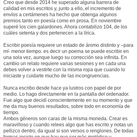
Creo que desde 2014 he superado alguna barrera de
calidad en mis escritos y, junto a ello, el incremento de
envíos a certámenes ha hecho que obtenga algunos
premios tanto en poesía como en prosa. En noviembre
superé los cien galardones. Ahora contabilizo 104, de los
cuáles setenta y dos pertenecen a la lírica.
Escribir poesía requiere un estado de ánimo distinto y –para
mí- menor tiempo. es decir un poema se puede escribir en
una sola vez, aunque luego su corrección sea infinita. En
cambio un relato requiere varias sesiones y en cada una
debes volver a vestirte con la misma ropa que cuando lo
iniciaste y cuidarte mucho de las incongruencias.
Nunca escribo desde hace ya lustros con papel de por
medio. Lo hago directamente en la pantalla del ordenador.
Fue algo que decidí conscientemente en su momento y que
me da muy buenos resultados, sobre todo en economía de
tiempo.
Ambos géneros son caras de la misma moneda. Crear es
maravilloso y cuando relees algo que has escrito y notas un
pellizco dentro, da igual si son versos o renglones. De todas
formas insisto en que hay que ser más metódico y