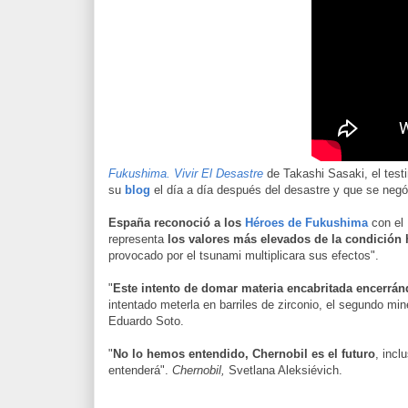
Fukushima. Vivir El Desastre
de Takashi Sasaki, el test
su
blog
el día a día después del desastre y que se neg
España reconoció a los
Héroes de Fukushima
con el 
representa
los valores más elevados de la condición h
provocado por el tsunami multiplicara sus efectos".
"
Este intento de domar materia encabritada encerrá
intentado meterla en barriles de zirconio, el segundo mi
Eduardo Soto.
"
No lo hemos entendido, Chernobil es el futuro
, incl
entenderá".
Chernobil,
Svetlana Aleksiévich.