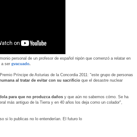
imonio personal de un profesor de español nipón que comenzó a relatar en
ó a ser
e
vacuado
.
Premio Príncipe de Asturias de la Concordia 2011: "este grupo de personas
umana al tratar de evitar con su sacrificio
que el desastre nuclear
ndola para que no produzca daños
y que aún no sabemos cómo. Se ha
neral más antiguo de la Tierra y en 40 años los deja como un colador",
uso si lo publicas no lo entenderían. El futuro lo