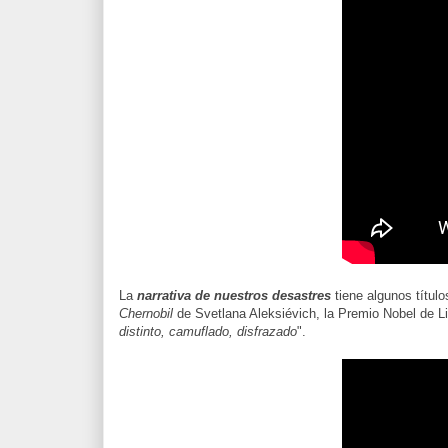
La
narrativa de nuestros desastres
tiene algunos títul
Chernobil
de Svetlana Aleksiévich, la Premio Nobel de Lit
distinto, camuflado, disfrazado
".