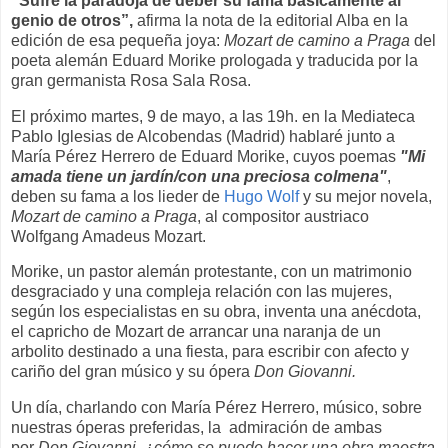
“Sufre la paradoja de deber su fama básicamente al
genio de otros”,
afirma la nota de la editorial Alba en la
edición de esa pequeña joya:
Mozart de camino a Praga
del
poeta alemán Eduard Morike prologada y traducida por la
gran germanista Rosa Sala Rosa.
El próximo martes, 9 de mayo, a las 19h. en la Mediateca
Pablo Iglesias de Alcobendas (Madrid) hablaré junto a
María Pérez Herrero de Eduard Morike, cuyos poemas
"Mi
amada tiene un jardín/con una preciosa colmena"
,
deben su fama a los lieder de
Hugo Wolf
y su mejor novela,
Mozart de camino a Praga
, al compositor austriaco
Wolfgang Amadeus Mozart.
Morike, un pastor alemán protestante, con un matrimonio
desgraciado y una compleja relación con las mujeres,
según los especialistas en su obra, inventa una anécdota,
el capricho de Mozart de arrancar una naranja de un
arbolito destinado a una fiesta, para escribir con afecto y
cariño del gran músico y su ópera
Don Giovanni.
Un día, charlando con María Pérez Herrero, músico, sobre
nuestras óperas preferidas, la admiración de ambas
por
Don Giovanni, ¿cómo se puede hacer una obra maestra