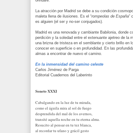
olvidaré.
La atracción por Madrid se debe a su condición cosmopol
maleta llena de ilusiones. Es el “
rompeolas de España
” 
es alguien (el ser y no-ser conjugados).
Madrid es una renovada y cambiante Babilonia, donde coex
perdición y la soledad entre el extenuante ajetreo de la
una brizna de tristeza en el semblante y cierto brillo en
conocer en superficie o en profundidad. En las profundi
almas a encontrar de nuevo el camino.
En la inmensidad del camino celeste
Carlos Jiménez de Parga
Editorial Cuadernos del Laberinto
Soneto XXXI
Cabalgando en la luz de tu mirada,
como el águila mira al sol de fuego
desprendida del mal de los avernos,
transité aquella noche en tu eterna alma.
Resucito al pensar en tu tez blanca,
al recordar tu ufano y grácil gesto