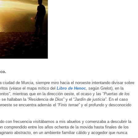
ico.
a ciudad de Murcia, siempre miro hacia el noroeste intentando divisar sobre
ritos (véase el mapa mítico del
Libro de Heno
c
, según Grelot), en la
entos
”, mientras que en la dirección oeste, el ocaso y las “
Puertas de los
e se hallaban la
“Residencia de Dios
” y el “
Jardín de justicia”
. En el caso
 noroeste se encuentra además el
“Finis terrae
” y el profundo y desconocido
ndo con frecuencia visitábamos a mis abuelos y comenzaba a descubrir la
ión comprendido entre los años ochenta de la movida hasta finales de los
ginario abstracto, en un ambiente familiar cálido y acogedor que nunca