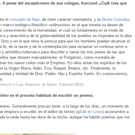
. A pesar del escepticismo de sus colegas, funcionó ¿Cuál cree que
tre el
concepto de flujo
, de mero carácter orientalista, y la
Divina Comedia
,
 marco teológico-filosófico «
stilnovista
» en el que inserta su deseo de
do conocimiento de la humanidad, el cual se fundamenta en el modo de
pica y anacrónica de la gobernabilidad de los pueblos se inspiraba en la idea
ios y en la que reina la justicia para que los hombres puedan alcanzar el
 la fe, de la razón y de la contemplación para reclamar un continuo amor a
 y aritotélico-tolemaico para describir y narrar las tres partes de las que
quellos que obraron malvadamente; el Purgatorio, como montaña de
tran los nueve cielos más el Empíreo. En ellos están los espíritus de los
on la Virgen María, Adán, Eva, Raquel, Beatriz, etc. Finalmente, la
unidad y trinidad de Dios: Padre, Hijo y Espíritu Santo. En consecuencia,
a.
trocchi y Luis Martínez de Merlo. Editorial RBA).
Cómo es el proceso habitual de escribir un poema.
 sereno. Generalmente procuro tener, a lo largo de los días, un momento de
 empiezo a escribir, en el editor de textos (
gEdit en Linux
) acostumbro a
oda la tarde hasta las doce de la noche, aunque ha habido poemas que me