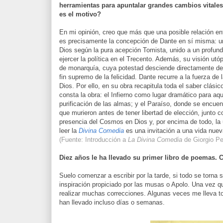
herramientas para apuntalar grandes cambios vitales
es el motivo?
En mi opinión, creo que más que una posible relación en
es precisamente la concepción de Dante en sí misma: un
Dios según la pura acepción Tomista, unido a un profun
ejercer la política en el Trecento. Además, su visión utó
de monarquía, cuya potestad desciende directamente de D
fin supremo de la felicidad. Dante recurre a la fuerza de
Dios. Por ello, en su obra recapitula toda el saber clásico
consta la obra: el Infierno como lugar dramático para a
purificación de las almas; y el Paraíso, donde se encuen
que murieron antes de tener libertad de elección, junto c
presencia del Cosmos en Dios y, por encima de todo, la 
leer la
Divina Comedia
es una invitación a una vida nuev
(Fuente: Introducción a
La Divina Comedia
de Giorgio Pe
Diez años le ha llevado su primer libro de poemas. 
Suelo comenzar a escribir por la tarde, si todo se torna
inspiración propiciado por las musas o Apolo. Una vez que
realizar muchas correcciones. Algunas veces me lleva t
han llevado incluso días o semanas.