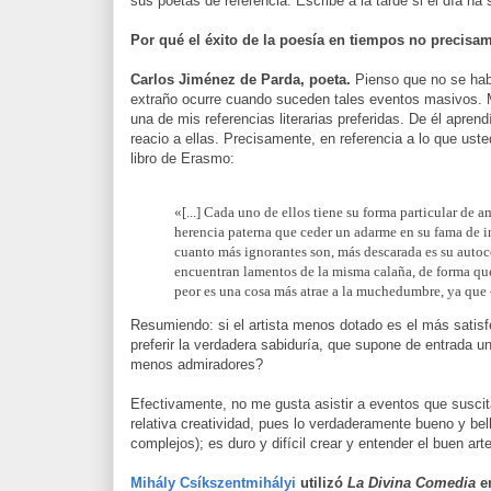
sus poetas de referencia. Escribe a la tarde si el día ha s
Por qué el éxito de la poesía en tiempos no precisa
Carlos Jiménez de Parda, poeta.
Pienso que no se habr
extraño ocurre cuando suceden tales eventos masivos. M
una de mis referencias literarias preferidas. De él apr
reacio a ellas. Precisamente, en referencia a lo que uste
libro de Erasmo:
«[...] Cada uno de ellos tiene su forma particular de 
herencia paterna que ceder un adarme en su fama de in
cuanto más ignorantes son, más descarada es su aut
encuentran lamentos de la misma calaña, de forma que
peor es una cosa más atrae a la muchedumbre, ya que 
Resumiendo: si el artista menos dotado es el más satis
preferir la verdadera sabiduría, que supone de entrada u
menos admiradores?
Efectivamente, no me gusta asistir a eventos que susci
relativa creatividad, pues lo verdaderamente bueno y be
complejos); es duro y difícil crear y entender el buen arte
Mihály Csíkszentmihályi
utilizó
La Divina Comedia
e