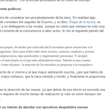
ido propicio, "
con la escala ascendente de un canto de vencejo".
mente poéticos.
ía de considerar tan precipitadamente dicha tesis. En realidad algo
e considero fiel seguidor de Erasmo, y su libro,
Elogio de la locura
, es
endí a no doblegarme a las modas, aunque es cierto que siempre he sido muy
d comenta de la concurrencia a tales actos, le cito el siguiente párrafo del
amor propio, de modo que sería más fácil encontrar quien renunciase a la
genioso. Esto pasa sobre todo entre actores, cantores, oradores y poetas:
ocomplacencia, más autobombo y engreimiento presentan. Y siempre
 el más inepto es el que más admiradores tiene. Sabido es que cuanto
–como dijimos– la mayoría de los mortales es propensa a la estupidez».
fecho de sí mismo y el que mayor admiración suscita, ¿por qué habría de
n mayor esfuerzo, que le hace retraído y tímido, y finalmente le proporciona
tan la atracción de las masas, ya que detrás de ese efecto se esconde una
llo requiere de mucho tiempo de realización (y más en estos tiempos tan
.
n un intento de abordar con ejecutivos despedidos nuevas