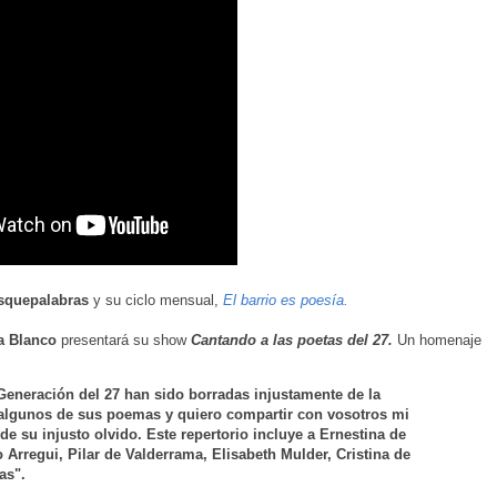
squepalabras
y su ciclo mensual,
El barrio es poesía.
a Blanco
presentará su show
Cantando a las poetas del 27.
Un homenaje
Generación del 27 han sido borradas injustamente de la
r algunos de sus poemas y quiero compartir con vosotros mi
e su injusto olvido. Este repertorio incluye a Ernestina de
regui, Pilar de Valderrama, Elisabeth Mulder, Cristina de
as".