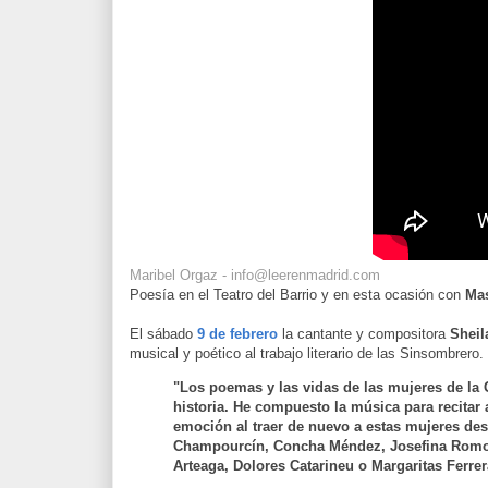
Maribel Orgaz - info@leerenmadrid.com
Poesía en el Teatro del Barrio y en esta ocasión con
Ma
El sábado
9 de febrero
la cantante y compositora
Sheil
musical y poético al trabajo literario de las Sinsombrero.
"Los poemas y las vidas de las mujeres de la 
historia. He compuesto la música para recita
emoción al traer de nuevo a estas mujeres desd
Champourcín, Concha Méndez, Josefina Romo Ar
Arteaga, Dolores Catarineu o Margaritas Ferrer