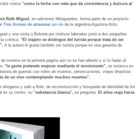
l color crema
"como la leche con nata que da consistencia y dulzura al
ora Ruth Miguel,
en ediciones Menguantes, forma parte de un proyecto
te
Tres formas de atravesar un río
de la argentina Agustina Atrio.
guel y una visita a Bolonia por motivos laborales junto a dos pequeñas
ta crónica.
"El viajero se distingue del turista porque trata de ser
o".
A la autora le gusta también ser turista porque es una garantía de
 de invierno en la primera página aún no se han abierto y sí lo harán al
or,
"la gente pretende mejorar mediante el movimiento",
se estanca en
istoria de guerras con miles de muertos, persecuciones, viejas dinastías
 la de un vivo contemplando muchos muertos".
 ahogarse y salir a flote, de reconstrucción y búsqueda de identidad de los
ál es su centro, su
"substancia blanca",
se pregunta.
El alma viaja hacia