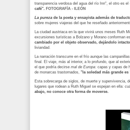
transparencia verdosa del agua del río Inn", el otro es e
café".
FOTOGRAFÍA - ILEÓN
La pureza
de la poeta y ensayista además de traduct
sobre mujeres viajeras del que he reseñado anteriormen
La ciudad austriaca en la que vivirá unos meses Ruth Mi
excursiones turísticas a Bolzano y Morano conforman es
cambiado por el objeto observado, dejándolo intact
liviandad.
La narración transcurre en el frío aunque las campanillas
final. El viaje, más al interior, a lo profundo, que al exteri
el que podría decirse
mal de Europa:
capas y capas de h
de monarcas trastornados,
"la soledad más grande es
Esta sobrecarga de siglos, de muerte y supervivencia, de
lugares que rodean a Ruth Miguel se espejan en ella: cu
abajo, no conoce otra forma de moverse.