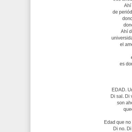
Ahí
de periód
dond
dond
Ahí 
universid
el am
es do
EDAD. Un
Di sal. Di
son aho
qued
Edad que no 
Di no. Di