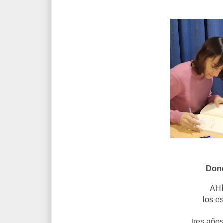
Dond
AHÍ
los es
tres año