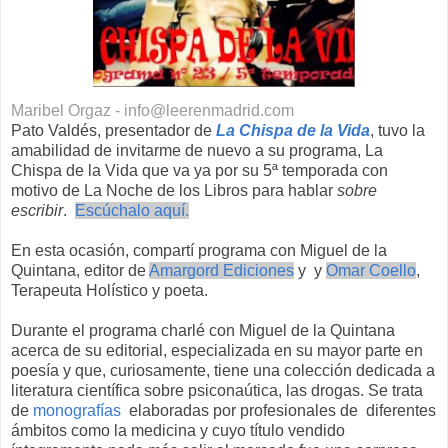
Maribel Orgaz - info@leerenmadrid.com
Pato Valdés, presentador de
La Chispa de la Vida
, tuvo la
amabilidad de invitarme de nuevo a su programa, La
Chispa de la Vida que va ya por su 5ª temporada con
motivo de La Noche de los Libros para hablar
sobre
escribir
.
Escúchalo aquí.
En esta ocasión, compartí programa con Miguel de la
Quintana, editor de
Amargord Ediciones
y y
Omar Coello
,
Terapeuta Holístico y poeta.
Durante el programa charlé con Miguel de la Quintana
acerca de su editorial, especializada en su mayor parte en
poesía y que, curiosamente, tiene una colección dedicada a
literatura científica sobre psiconaútica, las drogas. Se trata
de
monografías
elaboradas por profesionales de diferentes
ámbitos como la medicina y cuyo título vendido