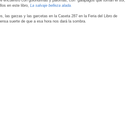
 encuentro con golondrinas y palomas, con galápagos que toman el sol,
llos en este libro,
La salvaje belleza alada.
, las garzas y las garcetas en la Caseta 287 en la Feria del Libro de
nmensa suerte de que a esa hora nos dará la sombra.