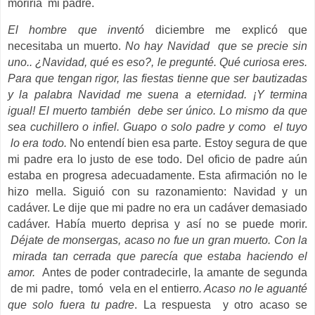
moriría mi padre.
El hombre que inventó
diciembre me explicó que
necesitaba un muerto.
No hay Navidad que se precie sin
uno.. ¿Navidad, qué es eso?, le pregunté. Qué curiosa eres.
Para que tengan rigor, las fiestas tienne que ser bautizadas
y la palabra Navidad me suena a eternidad. ¡Y termina
igual! El muerto también debe ser único. Lo mismo da que
sea cuchillero o infiel. Guapo o solo padre y como el tuyo
lo era todo.
No entendí bien esa parte. Estoy segura de que
mi padre era lo justo de ese todo. Del oficio de padre aún
estaba en progresa adecuadamente. Esta afirmación no le
hizo mella. Siguió con su razonamiento: Navidad y un
cadáver. Le dije que mi padre no era un cadáver demasiado
cadáver. Había muerto deprisa y así no se puede morir.
Déjate de monsergas, acaso no fue un gran muerto. Con la
mirada tan cerrada que parecía que estaba haciendo el
amor.
Antes de poder contradecirle, la amante de segunda
de mi padre, tomó vela en el entierro
. Acaso no le aguanté
que solo fuera tu padre
. La respuesta y otro acaso se