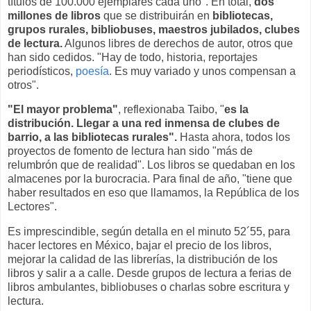
títulos de 100.000 ejemplares cada uno". En total,
dos
millones de libros
que se distribuirán en
bibliotecas,
grupos rurales, bibliobuses, maestros jubilados, clubes
de lectura.
Algunos libres de derechos de autor, otros que
han sido cedidos. "Hay de todo, historia, reportajes
periodísticos,
poesía
. Es muy variado y unos compensan a
otros".
"El mayor problema"
, reflexionaba Taibo, "
es la
distribución. Llegar a una red inmensa de clubes de
barrio, a las bibliotecas rurales".
Hasta ahora, todos los
proyectos de fomento de lectura han sido "más de
relumbrón que de realidad". Los libros se quedaban en los
almacenes por la burocracia. Para final de año, "tiene que
haber resultados en eso que llamamos, la República de los
Lectores".
Es imprescindible, según detalla en el minuto 52´55, para
hacer lectores en México, bajar el precio de los libros,
mejorar la calidad de las librerías, la distribución de los
libros y salir a a calle. Desde grupos de lectura a ferias de
libros ambulantes, bibliobuses o charlas sobre escritura y
lectura.